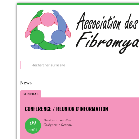
Skip
to
navigation
Skip
to
content
:
News
GENERAL
CONFERENCE / REUNION D'INFORMATION
Posté par : martine
09
Catégorie : General
août